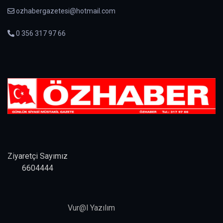
ozhabergazetesi@hotmail.com
0 356 317 97 66
Ziyaretçi Sayımız
6604444
Vur@l Yazılım