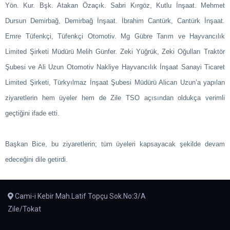
Yön. Kur. Bşk. Atakan Özaçık. Sabri Kırgöz, Kutlu İnşaat. Mehmet
Dursun Demirbağ, Demirbağ İnşaat. İbrahim Cantürk, Cantürk İnşaat.
Emre Tüfenkçi, Tüfenkçi Otomotiv. Mg Gübre Tarım ve Hayvancılık
Limited Şirketi Müdürü Melih Günfer. Zeki Yüğrük, Zeki Oğulları Traktör
Şubesi ve Ali Uzun Otomotiv Nakliye Hayvancılık İnşaat Sanayi Ticaret
Limited Şirketi, Türkyılmaz İnşaat Şubesi Müdürü Alican Uzun’a yapılan
ziyaretlerin hem üyeler hem de Zile TSO açısından oldukça verimli
geçtiğini ifade etti.
Başkan Bice, bu ziyaretlerin; tüm üyeleri kapsayacak şekilde devam
edeceğini dile getirdi.
Cami-i Kebir Mah.Latif Topçu Sok.No:3/A
Zile/Tokat