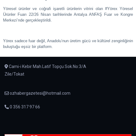
Yöresel ürünler ve coğrafi işaretli ürünlerin vitrini olan #Yörex Yöresel
Ürünler Fuarı 22/26 Nisan tarihlerinde Antalya ANFAŞ Fuar ve Kongre
Merkezi’nde gerçekleştirildi.
Yörex sadece fuar değil, Anadolu’nun üretim gücü ve kültürel zenginliğinin
buluştuğu eşsiz bir platform.
Cami-i Kebir Mah.Latif Topçu Sok.No:3/A
Zile/Tokat
ozhabergazetesi@hotmail.com
0 356 317 97 66