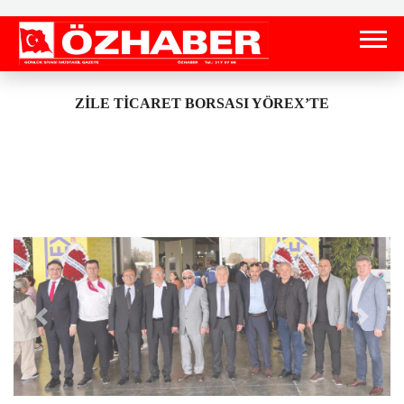
ZİLE TİCARET BORSASI YÖREX’TE
Önceki
Sonrak