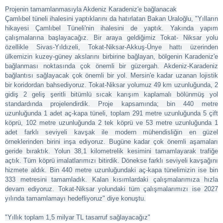
Projenin tamamlanmasıyla Akdeniz Karadeniz'e bağlanacak
Çamlıbel tüneli ihalesini yaptıklarını da hatırlatan Bakan Uraloğlu, "Yılların
hikayesi Çamlıbel Tüneli'nin ihalesini de yaptık. Yakında yapım
çalışmalarına başlayacağız. Bir araya geldiğimiz
Tokat
- Niksar yolu
özellikle Sivas-Yıldızeli,
Tokat
-Niksar-Akkuş-Ünye hattı üzerinden
ülkemizin kuzey-güney akslarını birbirine bağlayan, bölgenin Karadeniz'e
bağlanması noktasında çok önemli bir güzergah. Akdeniz-Karadeniz
bağlantısı sağlayacak çok önemli bir yol. Mersin'e kadar uzanan lojistik
bir koridordan bahsediyoruz.
Tokat
-Niksar yolumuz 49 km uzunluğunda, 2
gidiş 2 geliş şeritli bitümlü sıcak karışım kaplamalı bölünmüş yol
standardında projelendirdik. Proje kapsamında; bin 440 metre
uzunluğunda 1 adet aç-kapa tüneli, toplam 291 metre uzunluğunda 5 çift
köprü, 102 metre uzunluğunda 2 tek köprü ve 53 metre uzunluğunda 1
adet farklı seviyeli kavşak ile modern mühendisliğin en güzel
örneklerinden birini inşa ediyoruz. Bugüne kadar çok önemli aşamaları
geride bıraktık. Yolun 38,1 kilometrelik kesimini tamamlayarak trafiğe
açtık. Tüm köprü imalatlarımızı bitirdik. Dönekse farklı seviyeli kavşağını
hizmete aldık. Bin 440 metre uzunluğundaki aç-kapa tünelimizin ise bin
333 metresini tamamladık. Kalan kısımlardaki çalışmalarımıza hızla
devam ediyoruz.
Tokat
-Niksar yolundaki tüm çalışmalarımızı ise 2027
yılında tamamlamayı hedefliyoruz" diye konuştu.
"Yıllık toplam 1,5 milyar TL tasarruf sağlayacağız"