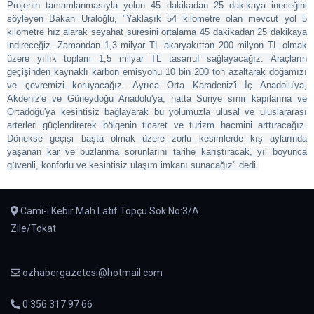
Projenin tamamlanmasıyla yolun 45 dakikadan 25 dakikaya ineceğini
söyleyen Bakan Uraloğlu, "Yaklaşık 54 kilometre olan mevcut yol 5
kilometre hız alarak seyahat süresini ortalama 45 dakikadan 25 dakikaya
indireceğiz. Zamandan 1,3 milyar TL akaryakıttan 200 milyon TL olmak
üzere yıllık toplam 1,5 milyar TL tasarruf sağlayacağız. Araçların
geçişinden kaynaklı karbon emisyonu 10 bin 200 ton azaltarak doğamızı
ve çevremizi koruyacağız. Ayrıca Orta Karadeniz'i İç Anadolu'ya,
Akdeniz'e ve Güneydoğu Anadolu'ya, hatta Suriye sınır kapılarına ve
Ortadoğu'ya kesintisiz bağlayarak bu yolumuzla ulusal ve uluslararası
arterleri güçlendirerek bölgenin ticaret ve turizm hacmini arttıracağız.
Dönekse geçişi başta olmak üzere zorlu kesimlerde kış aylarında
yaşanan kar ve buzlanma sorunlarını tarihe karıştıracak, yıl boyunca
güvenli, konforlu ve kesintisiz ulaşım imkanı sunacağız" dedi.
Cami-i Kebir Mah.Latif Topçu Sok.No:3/A
Zile/Tokat
ozhabergazetesi@hotmail.com
0 356 317 97 66