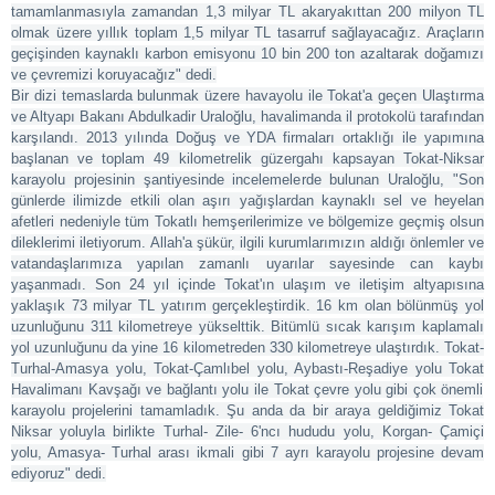
tamamlanmasıyla zamandan 1,3 milyar TL akaryakıttan 200 milyon TL
olmak üzere yıllık toplam 1,5 milyar TL tasarruf sağlayacağız. Araçların
geçişinden kaynaklı karbon emisyonu 10 bin 200 ton azaltarak doğamızı
ve çevremizi koruyacağız" dedi.
Bir dizi temaslarda bulunmak üzere havayolu ile
Tokat
'a geçen Ulaştırma
ve Altyapı Bakanı Abdulkadir Uraloğlu, havalimanda il protokolü tarafından
karşılandı. 2013 yılında Doğuş ve YDA firmaları ortaklığı ile yapımına
başlanan ve toplam 49 kilometrelik güzergahı kapsayan
Tokat
-Niksar
karayolu projesinin şantiyesinde incelemelerde bulunan Uraloğlu, "Son
günlerde ilimizde etkili olan aşırı yağışlardan kaynaklı sel ve heyelan
afetleri nedeniyle tüm
Tokat
lı hemşerilerimize ve bölgemize geçmiş olsun
dileklerimi iletiyorum. Allah'a şükür, ilgili kurumlarımızın aldığı önlemler ve
vatandaşlarımıza yapılan zamanlı uyarılar sayesinde can kaybı
yaşanmadı. Son 24 yıl içinde
Tokat
'ın ulaşım ve iletişim altyapısına
yaklaşık 73 milyar TL yatırım gerçekleştirdik. 16 km olan bölünmüş yol
uzunluğunu 311 kilometreye yükselttik. Bitümlü sıcak karışım kaplamalı
yol uzunluğunu da yine 16 kilometreden 330 kilometreye ulaştırdık.
Tokat
-
Turhal-Amasya yolu,
Tokat
-Çamlıbel yolu, Aybastı-Reşadiye yolu
Tokat
Havalimanı Kavşağı ve bağlantı yolu ile
Tokat
çevre yolu gibi çok önemli
karayolu projelerini tamamladık. Şu anda da bir araya geldiğimiz
Tokat
Niksar yoluyla birlikte Turhal- Zile- 6'ncı hududu yolu, Korgan- Çamiçi
yolu, Amasya- Turhal arası ikmali gibi 7 ayrı karayolu projesine devam
ediyoruz" dedi.