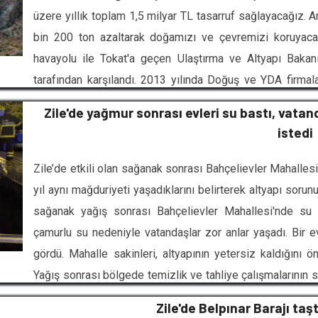
üzere yıllık toplam 1,5 milyar TL tasarruf sağlayacağız. 
bin 200 ton azaltarak doğamızı ve çevremizi koruyaca
havayolu ile Tokat'a geçen Ulaştırma ve Altyapı Bakanı
tarafından karşılandı. 2013 yılında Doğuş ve YDA firmala
kilometrelik güzergahı kapsayan Tokat-Niksar karayolu
Zile'de yağmur sonrası evleri su bastı, vata
Uraloğlu, "Son günlerde ilimizde etkili olan aşırı yağışlar
istedi
Tokatlı hemşerilerimize ve bölgemize geçmiş olsun dilekleri
Zile’de etkili olan sağanak sonrası Bahçelievler Mahallesi
yıl aynı mağduriyeti yaşadıklarını belirterek altyapı sorun
sağanak yağış sonrası Bahçelievler Mahallesi'nde su b
çamurlu su nedeniyle vatandaşlar zor anlar yaşadı. Bir 
gördü. Mahalle sakinleri, altyapının yetersiz kaldığını ö
Yağış sonrası bölgede temizlik ve tahliye çalışmalarının 
yaşandığını söyleyen Bahçelievler Mahallesi Muhtarı Mah
Zile'de Belpınar Barajı taş
Buna bir şekilde çözüm bulunmasını istiyoruz. Belediye ol