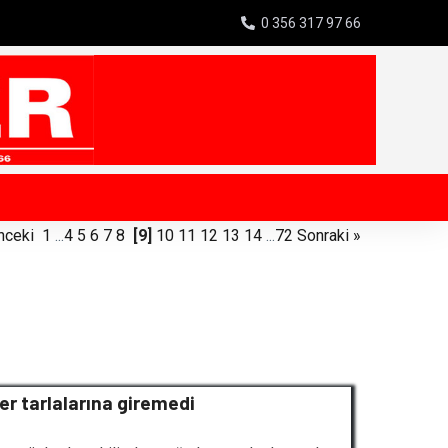
0 356 317 97 66
nceki
1
...
4
5
6
7
8
[9]
10
11
12
13
14
...
72
Sonraki »
ler tarlalarına giremedi