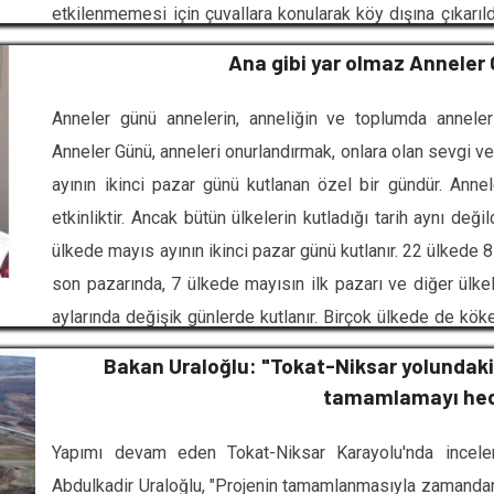
etkilenmemesi için çuvallara konularak köy dışına çıkarıld
çalışmaları yapılırken, vatandaşlar gece boyunca hayva
Ana gibi yar olmaz Anneler
harcadı. Bir vatandaş ya
Anneler günü annelerin, anneliğin ve toplumda anneleri
Anneler Günü, anneleri onurlandırmak, onlara olan sevgi ve
ayının ikinci pazar günü kutlanan özel bir gündür. Ann
etkinliktir. Ancak bütün ülkelerin kutladığı tarih aynı değ
ülkede mayıs ayının ikinci pazar günü kutlanır. 22 ülkede 
son pazarında, 7 ülkede mayısın ilk pazarı ve diğer ülke
aylarında değişik günlerde kutlanır. Birçok ülkede de kökeni
kutlanan Durga-Puja Günü, Anneler Günü ile benzer bir ma
Bakan Uraloğlu: "Tokat-Niksar yolundaki
Sunday olarak da ifade ettiği bir gün
tamamlamayı hed
Yapımı devam eden Tokat-Niksar Karayolu'nda incele
Abdulkadir Uraloğlu, "Projenin tamamlanmasıyla zamandan