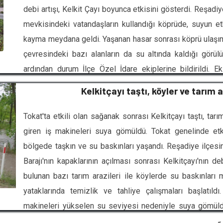
debi artışı, Kelkit Çayı boyunca etkisini gösterdi. Reşadi
mevkisindeki vatandaşların kullandığı köprüde, suyun e
kayma meydana geldi. Yaşanan hasar sonrası köprü ulaşı
çevresindeki bazı alanların da su altında kaldığı görülü
ardından durum İlçe Özel İdare ekiplerine bildirildi. 
başlatması bekleniyor.
Kelkitçayı taştı, köyler ve tarım a
Tokat'ta etkili olan sağanak sonrası Kelkitçayı taştı, tarı
giren iş makineleri suya gömüldü. Tokat genelinde etk
bölgede taşkın ve su baskınları yaşandı. Reşadiye ilçesin
Barajı'nın kapaklarının açılması sonrası Kelkitçayı'nın d
bulunan bazı tarım arazileri ile köylerde su baskınları
yataklarında temizlik ve tahliye çalışmaları başlatıld
makineleri yükselen su seviyesi nedeniyle suya gömüldü
yollarında da yoğun yağış nedeniyle su birikintileri o
«