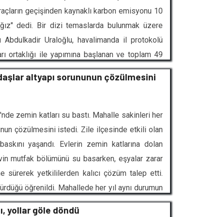
Araçların geçişinden kaynaklı karbon emisyonu 10
ğız" dedi. Bir dizi temaslarda bulunmak üzere
 Abdulkadir Uraloğlu, havalimanda il protokolü
rı ortaklığı ile yapımına başlanan ve toplam 49
 projesinin şantiyesinde incelemelerde bulunan
ndaşlar altyapı sorununun çözülmesini
dan kaynaklı sel ve heyelan afetleri nedeniyle tüm
mi iletiyorum. Allah'a şükür, ilgili kuruml
'nde zemin katları su bastı. Mahalle sakinleri her
unun çözülmesini istedi. Zile ilçesinde etkili olan
askını yaşandı. Evlerin zemin katlarına dolan
evin mutfak bölümünü su basarken, eşyalar zarar
ne sürerek yetkililerden kalıcı çözüm talep etti.
sürdüğü öğrenildi. Mahallede her yıl aynı durumun
mut Yıldırım, "Her yağmurda buralar su doluyor.
tı, yollar göle döndü
arak hükümet olarak ne yapılacaksa yapılsın. Her