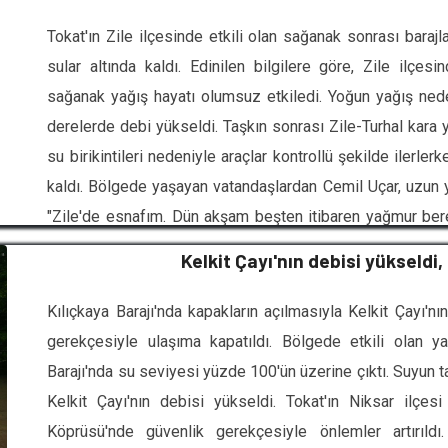
sene aynı şey oluyor.” Dedi.
Tokat'ın Zile ilçesinde etkili olan sağanak sonrası barajla
sular altında kaldı. Edinilen bilgilere göre, Zile ilçesi
sağanak yağış hayatı olumsuz etkiledi. Yoğun yağış nede
derelerde debi yükseldi. Taşkın sonrası Zile-Turhal kara 
su birikintileri nedeniyle araçlar kontrollü şekilde ilerlerk
kaldı. Bölgede yaşayan vatandaşlardan Cemil Uçar, uzun yıl
"Zile'de esnafım. Dün akşam beşten itibaren yağmur berek
yılın en fazla yağışı oldu. İnşallah çiftçilerimizin mahsulle
Kelkit Çayı'nın debisi yükseldi
Kılıçkaya Barajı'nda kapakların açılmasıyla Kelkit Çayı'n
gerekçesiyle ulaşıma kapatıldı. Bölgede etkili olan yağ
Barajı'nda su seviyesi yüzde 100'ün üzerine çıktı. Suyun tah
Kelkit Çayı'nın debisi yükseldi. Tokat'ın Niksar ilçe
Köprüsü'nde güvenlik gerekçesiyle önlemler artırıldı