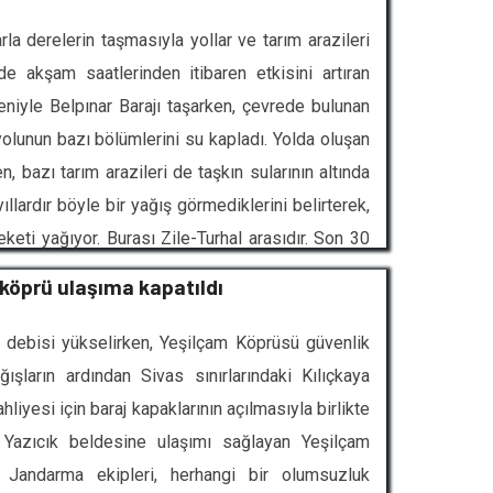
rla derelerin taşmasıyla yollar ve tarım arazileri
nde akşam saatlerinden itibaren etkisini artıran
niyle Belpınar Barajı taşarken, çevrede bulunan
yolunun bazı bölümlerini su kapladı. Yolda oluşan
en, bazı tarım arazileri de taşkın sularının altında
lardır böyle bir yağış görmediklerini belirterek,
eti yağıyor. Burası Zile-Turhal arasıdır. Son 30
rine zarar gelmez" dedi.
, köprü ulaşıma kapatıldı
ın debisi yükselirken, Yeşilçam Köprüsü güvenlik
ışların ardından Sivas sınırlarındaki Kılıçkaya
liyesi için baraj kapaklarının açılmasıyla birlikte
si Yazıcık beldesine ulaşımı sağlayan Yeşilçam
. Jandarma ekipleri, herhangi bir olumsuzluk