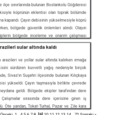
ye ilçe sınırlarında bulunan Bostankolu Göğderesi
tkisiyle köprünün eklentisi olan toprak bölümde
ma kapandı. Çayın debisinin yükselmesiyle köprü
rken, bölgede güvenlik önlemleri alındı. Olayın
Ekiplerin bölgede inceleme ve onarım çalışması
razileri sular altında kaldı
m arazileri ve yollar sular altında kalırken ırmağa
isini sürdüren kuvvetli yağış nedeniyle birçok
de, Sivas'ın Suşehri ilçesinde bulunan Kılıçkaya
ebisi yükseldi. Çayın taşmasıyla birlikte çevrede
 meydana geldi. Bölgede ekipler tarafından dere
ı. Çalışmalar sırasında dere içerisine giren iş
. Öte yandan, Tokat-Turhal, Pazar ve Zile kara
luştu. Bazı noktalarda yolların ulaşıma kapanma
 Önceki
1
...
4
5
6
7
8
[9]
10
11
12
13
14
...
72
Sonraki »