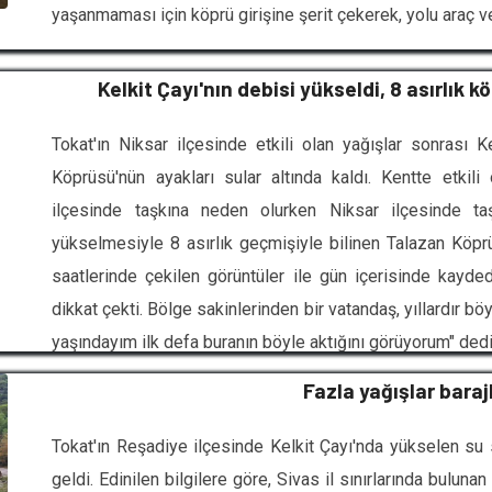
yaşanmaması için köprü girişine şerit çekerek, yolu araç ve
Kelkit Çayı'nın debisi yükseldi, 8 asırlık 
Tokat'ın Niksar ilçesinde etkili olan yağışlar sonrası Ke
Köprüsü'nün ayakları sular altında kaldı. Kentte etkili
ilçesinde taşkına neden olurken Niksar ilçesinde ta
yükselmesiyle 8 asırlık geçmişiyle bilinen Talazan Köp
saatlerinde çekilen görüntüler ile gün içerisinde kayded
dikkat çekti. Bölge sakinlerinden bir vatandaş, yıllardır bö
yaşındayım ilk defa buranın böyle aktığını görüyorum" dedi
Fazla yağışlar baraj
Tokat'ın Reşadiye ilçesinde Kelkit Çayı'nda yükselen s
geldi. Edinilen bilgilere göre, Sivas il sınırlarında buluna