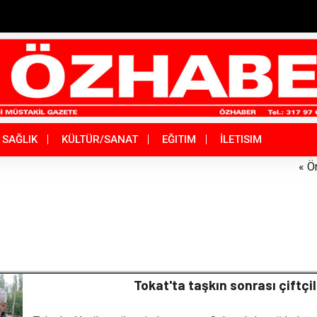
SAĞLIK
KÜLTÜR/SANAT
EĞITIM
İLETISIM
« Ö
Tokat'ta taşkın sonrası çiftçi