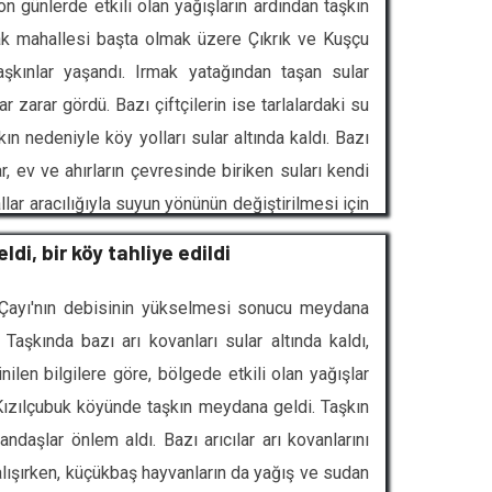
n günlerde etkili olan yağışların ardından taşkın
dak mahallesi başta olmak üzere Çıkrık ve Kuşçu
aşkınlar yaşandı. Irmak yatağından taşan sular
r zarar gördü. Bazı çiftçilerin ise tarlalardaki su
ın nedeniyle köy yolları sular altında kaldı. Bazı
r, ev ve ahırların çevresinde biriken suları kendi
allar aracılığıyla suyun yönünün değiştirilmesi için
zilerinin kahverengi taşkın suyuyla kaplandığı,
di, bir köy tahliye edildi
t Çayı'nın debisinin yükselmesi sonucu meydana
Taşkında bazı arı kovanları sular altında kaldı,
nilen bilgilere göre, bölgede etkili olan yağışlar
Kızılçubuk köyünde taşkın meydana geldi. Taşkın
ndaşlar önlem aldı. Bazı arıcılar arı kovanlarını
alışırken, küçükbaş hayvanların da yağış ve sudan