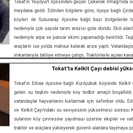
Tokat'ın Yeşilyurt ilçesinden geçen Çekerek Irmağı'nda so
meydana geldi. Edinilen bilgilere göre, ilçeye bağlı Çır
köyleri ile Sulusaray ilçesine bağlı bazı bölgelerde t
nedeniyle çok sayıda tarım arazisi göle döndü. Ekili alanla
nedeniyle arpa ve pancar ekimi yapamadığı belirtildi. Taşk
araçların ise yolda mahsur kalarak arıza yaptı. Vatandaşla
imkanlarıyla tahliye etmeye çalıştı. Traktörlerle açılan kan
yoğun çaba harcandı. Dron görüntülerinde geniş tarım ara
Tokat'ta Kelkit Çayı debisi yüksel
bazı bölgelerde suyun yerl
Tokat'ın Erbaa ilçesine bağlı Kızılçubuk köyünde Kelki
gelen su taşkını nedeniyle köy tedbir amaçlı boşaltıldı. 
vatandaşlar hayvanlarını kurtarmak için seferber oldu. Edi
ve Kelkit Çayı'ndaki su seviyesinin yükselmesi sonrası 
sularının köy çevresine yayılması üzerine ekipler ve vata
traktör ve araçlara yükleyerek güvenli alanlara taşımaya ç