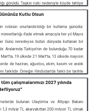
ığı görüldü. Taşkın riski nedeniyle köyde tahliye
nlarını ve eşyalarını kurtarmak için yoğun çaba
 Gününüz Kutlu Olsun
n rolünün onurlandırıldığı bir kutlama günüdür.
 minnettarlığı ifade etmek amacıyla her yıl Mayıs
eler Günü neredeyse bütün dünyada kutlanan bir
ildir. Aralarında Türkiye’nin de bulunduğu 70 kadar
8 Mart’ta, 19 ülkede 21 Mart’ta, 13 ülkede mayısın
lerde de haziran, ağustos, ekim, kasım ve aralık
 farklıdır. Örneğin Hindistan’da farklı bir tarihte
ntık taşısa da yine, Birleşik Krallık, Mothering
 tüm çalışmalarımızı 2027 yılında
efliyoruz"
melerde bulunan Ulaştırma ve Altyapı Bakanı
 1,3 milyar TL akaryakıttan 200 milyon TL olmak