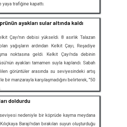
 yaya trafiğine kapattı.
köprünün ayakları sular altında kaldı
lkit Çayı'nın debisi yükseldi. 8 asırlık Talazan
 olan yağışların ardından Kelkit Çayı, Reşadiye
şma noktasına geldi. Kelkit Çayı'nda debinin
rüsü’nün ayakları tamamen suyla kaplandı. Sabah
ilen görüntüler arasında su seviyesindeki artış
yle bir manzarayla karşılaşmadığını belirterek, "50
.
ları doldurdu
u seviyesi nedeniyle bir köprüde kayma meydana
n Kılıçkaya Barajı'ndan bırakılan suyun oluşturduğu