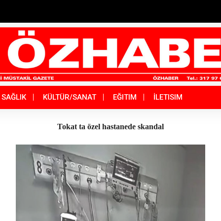
SAĞLIK
KÜLTÜR/SANAT
EĞITIM
İLETISIM
Tokat ta özel hastanede skandal