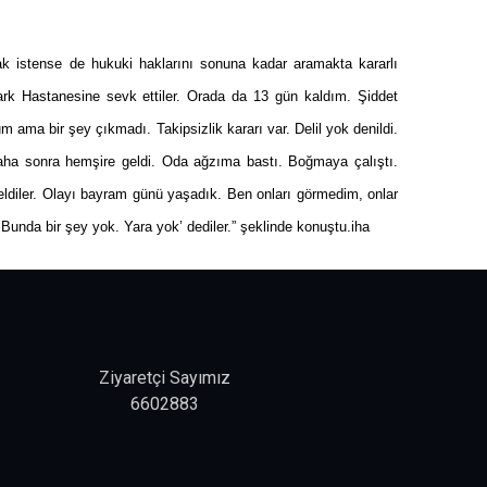
mak istense de hukuki haklarını sonuna kadar aramakta kararlı
rk Hastanesine sevk ettiler. Orada da 13 gün kaldım. Şiddet
 ama bir şey çıkmadı. Takipsizlik kararı var. Delil yok denildi.
Daha sonra hemşire geldi. Oda ağzıma bastı. Boğmaya çalıştı.
ldiler. Olayı bayram günü yaşadık. Ben onları görmedim, onlar
Bunda bir şey yok. Yara yok’ dediler.” şeklinde konuştu.iha
Ziyaretçi Sayımız
6602883