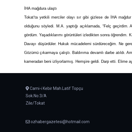
İHA mağdura ulaştı
Tokat
’ta yetkili merciler olayı sır gibi gizlese de İHA mağ
olduğunu söyledi. M.A. yaptığı açıklamada, “Felç geçirdim.
gördüm. Yaşadıklarımı görüntüleri izledikten sonra öğrendim. Ke
Davayı düşürdüler. Hukuk mücadelemi sürdüreceğim. Ne gereki
Gözümü çıkarmaya çalıştı. Baldırıma devamlı darbe atıldı. Am
kameradan beni izliyorlarmış. Hemşire geldi. Darp etti. Elime a
Cami-i Kebir Mah.Latif Topçu
Sok.No:3/A
Zile/Tokat
ozhabergazetesi@hotmail.com