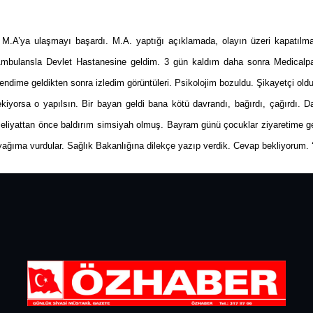
dur M.A’ya ulaşmayı başardı. M.A. yaptığı açıklamada, olayın üzeri kapatıl
 Ambulansla Devlet Hastanesine geldim. 3 gün kaldım daha sonra Medicalpa
ndime geldikten sonra izledim görüntüleri. Psikolojim bozuldu. Şikayetçi oldum
yorsa o yapılsın. Bir bayan geldi bana kötü davrandı, bağırdı, çağırdı. 
eliyattan önce baldırım simsiyah olmuş. Bayram günü çocuklar ziyaretime ge
yağıma vurdular. Sağlık Bakanlığına dilekçe yazıp verdik. Cevap bekliyorum. ‘