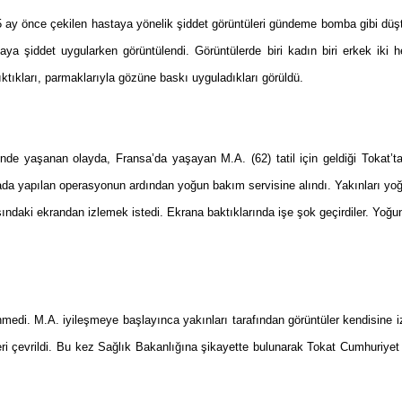
 ay önce çekilen hastaya yönelik şiddet görüntüleri gündeme bomba gibi düştü
aya şiddet uygularken görüntülendi. Görüntülerde biri kadın biri erkek iki 
ıktıkları, parmaklarıyla gözüne baskı uyguladıkları görüldü.
inde yaşanan olayda, Fransa’da yaşayan M.A. (62) tatil için geldiği
Tokat
’t
rada yapılan operasyonun ardından yoğun bakım servisine alındı. Yakınları yoğ
ındaki ekrandan izlemek istedi. Ekrana baktıklarında işe şok geçirdiler. Yoğu
edi. M.A. iyileşmeye başlayınca yakınları tarafından görüntüler kendisine iz
eri çevrildi. Bu kez Sağlık Bakanlığına şikayette bulunarak
Tokat
Cumhuriyet 