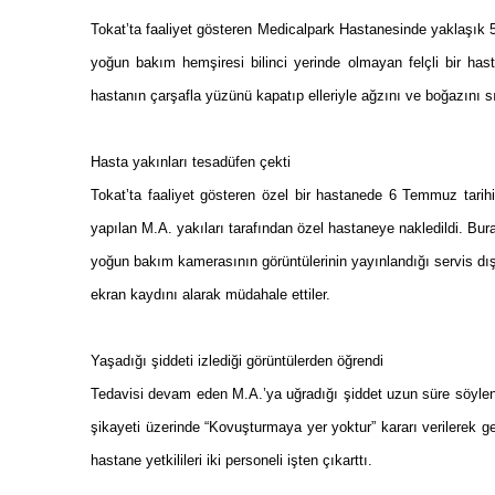
Tokat
’ta faaliyet gösteren Medicalpark Hastanesinde yaklaşık 5
yoğun bakım hemşiresi bilinci yerinde olmayan felçli bir hast
hastanın çarşafla yüzünü kapatıp elleriyle ağzını ve boğazını s
Hasta yakınları tesadüfen çekti
Tokat
’ta faaliyet gösteren özel bir hastanede 6 Temmuz tarih
yapılan M.A. yakıları tarafından özel hastaneye nakledildi. Bu
yoğun bakım kamerasının görüntülerinin yayınlandığı servis dış
ekran kaydını alarak müdahale ettiler.
Yaşadığı şiddeti izlediği görüntülerden öğrendi
Tedavisi devam eden M.A.’ya uğradığı şiddet uzun süre söylenm
şikayeti üzerinde “Kovuşturmaya yer yoktur” kararı verilerek g
hastane yetkilileri iki personeli işten çıkarttı.