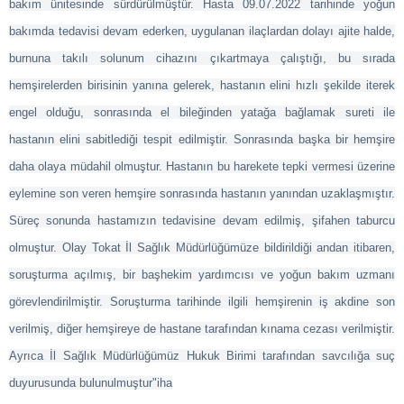
bakım ünitesinde sürdürülmüştür. Hasta 09.07.2022 tarihinde yoğun
bakımda tedavisi devam ederken, uygulanan ilaçlardan dolayı ajite halde,
burnuna takılı solunum cihazını çıkartmaya çalıştığı, bu sırada
hemşirelerden birisinin yanına gelerek, hastanın elini hızlı şekilde iterek
engel olduğu, sonrasında el bileğinden yatağa bağlamak sureti ile
hastanın elini sabitlediği tespit edilmiştir. Sonrasında başka bir hemşire
daha olaya müdahil olmuştur. Hastanın bu harekete tepki vermesi üzerine
eylemine son veren hemşire sonrasında hastanın yanından uzaklaşmıştır.
Süreç sonunda hastamızın tedavisine devam edilmiş, şifahen taburcu
olmuştur. Olay
Tokat
İl Sağlık Müdürlüğümüze bildirildiği andan itibaren,
soruşturma açılmış, bir başhekim yardımcısı ve yoğun bakım uzmanı
görevlendirilmiştir. Soruşturma tarihinde ilgili hemşirenin iş akdine son
verilmiş, diğer hemşireye de hastane tarafından kınama cezası verilmiştir.
Ayrıca İl Sağlık Müdürlüğümüz Hukuk Birimi tarafından savcılığa suç
duyurusunda bulunulmuştur"iha